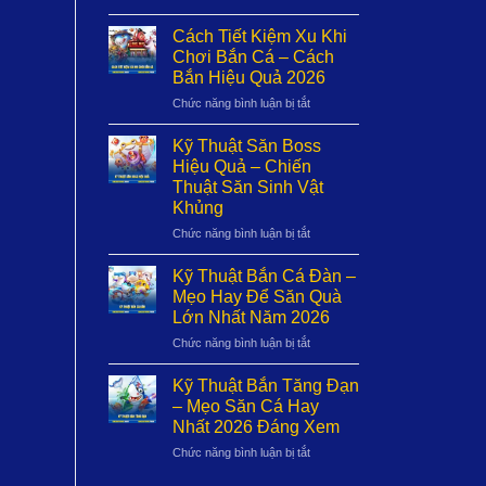
Mẹo
Cá
Tiêu
Giữ
Chính
Bắn?
Cách Tiết Kiệm Xu Khi
Vốn
Xác
Chơi Bắn Cá – Cách
Khi
Nhất
Bắn Hiệu Quả 2026
Chơi
Năm
Chức năng bình luận bị tắt
ở
Bắn
2026
Cách
Cá
Tiết
–
Kỹ Thuật Săn Boss
Kiệm
4
Hiệu Quả – Chiến
Xu
Bí
Thuật Săn Sinh Vật
Khi
Quyết
Khủng
Chơi
Bảo
Bắn
Chức năng bình luận bị tắt
Toàn
ở
Cá
Ví
Kỹ
–
Tiền
Thuật
Kỹ Thuật Bắn Cá Đàn –
Cách
Săn
Mẹo Hay Để Săn Quà
Bắn
Boss
Lớn Nhất Năm 2026
Hiệu
Hiệu
Chức năng bình luận bị tắt
Quả
ở
Quả
2026
Kỹ
–
Thuật
Chiến
Kỹ Thuật Bắn Tăng Đạn
Bắn
Thuật
– Mẹo Săn Cá Hay
Cá
Săn
Nhất 2026 Đáng Xem
Đàn
Sinh
Chức năng bình luận bị tắt
ở
–
Vật
Kỹ
Mẹo
Khủng