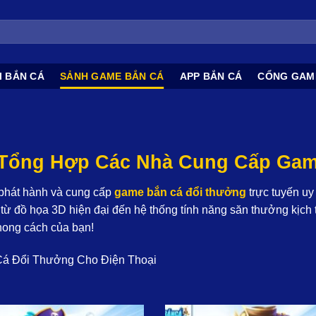
I BẮN CÁ
SẢNH GAME BẮN CÁ
APP BẮN CÁ
CỔNG GAM
 Tổng Hợp Các Nhà Cung Cấp Gam
 phát hành và cung cấp
game bắn cá đổi thưởng
trực tuyến uy 
, từ đồ họa 3D hiện đại đến hệ thống tính năng săn thưởng kịch 
hong cách của bạn!
á Đổi Thưởng Cho Điện Thoại