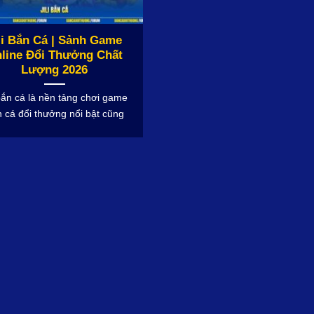
li Bắn Cá | Sảnh Game
line Đổi Thưởng Chất
Lượng 2026
 bắn cá là nền tảng chơi game
 cá đổi thưởng nổi bật cũng