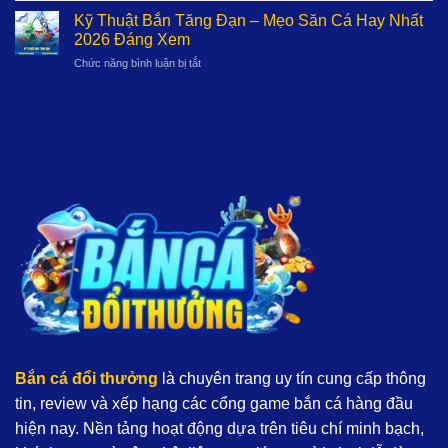
Quả
Bắn
Thuật
Kỹ Thuật Bắn Tăng Đạn – Mẹo Săn Cá Hay Nhất
–
Hiệu
Bắn
Chiến
2026 Đáng Xem
Quả
Cá
Thuật
2026
Chức năng bình luận bị tắt
ở
Đàn
Săn
Kỹ
–
Sinh
Thuật
Mẹo
Vật
Bắn
Hay
Khủng
Tăng
Để
Đạn
Săn
–
Quà
Mẹo
Lớn
Săn
Nhất
Cá
Năm
Hay
2026
Nhất
2026
Đáng
Xem
Bắn cá đổi thưởng
là chuyên trang uy tín cung cấp thông
tin, review và xếp hạng các cổng game bắn cá hàng đầu
hiện nay. Nền tảng hoạt động dựa trên tiêu chí minh bạch,