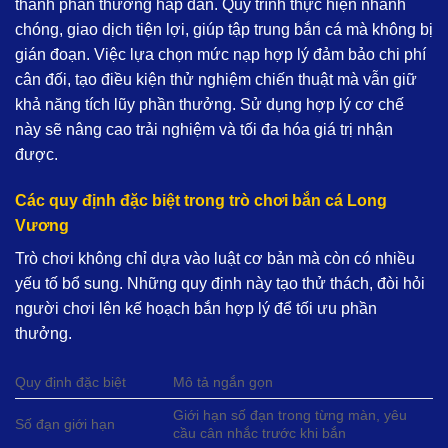
thành phần thưởng hấp dẫn. Quy trình thực hiện nhanh
chóng, giao dịch tiện lợi, giúp tập trung bắn cá mà không bị
gián đoạn. Việc lựa chọn mức nạp hợp lý đảm bảo chi phí
cân đối, tạo điều kiện thử nghiệm chiến thuật mà vẫn giữ
khả năng tích lũy phần thưởng. Sử dụng hợp lý cơ chế
này sẽ nâng cao trải nghiệm và tối đa hóa giá trị nhận
được.
Các quy định đặc biệt trong trò chơi bắn cá Long
Vương
Trò chơi không chỉ dựa vào luật cơ bản mà còn có nhiều
yếu tố bổ sung. Những quy định này tạo thử thách, đòi hỏi
người chơi lên kế hoạch bắn hợp lý để tối ưu phần
thưởng.
Quy định đặc biệt
Mô tả ngắn gọn
Giới hạn số đạn trong từng màn, yêu
Số đạn giới hạn
cầu cân nhắc trước khi bắn