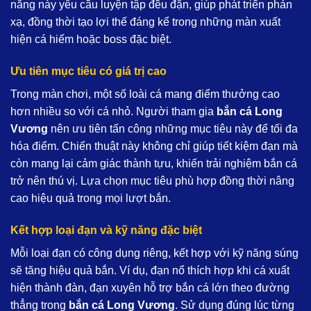
năng này yêu cầu luyện tập đều đặn, giúp phát triển phản
xạ, đồng thời tạo lợi thế đáng kể trong những màn xuất
hiện cá hiếm hoặc boss đặc biệt.
Ưu tiên mục tiêu có giá trị cao
Trong màn chơi, một số loài cá mang điểm thưởng cao
hơn nhiều so với cá nhỏ. Người tham gia
bắn cá Long
Vương
nên ưu tiên tấn công những mục tiêu này để tối đa
hóa điểm. Chiến thuật này không chỉ giúp tiết kiệm đạn mà
còn mang lại cảm giác thành tựu, khiến trải nghiệm bắn cá
trở nên thú vị. Lựa chọn mục tiêu phù hợp đồng thời nâng
cao hiệu quả trong mọi lượt bắn.
Kết hợp loại đạn và kỹ năng đặc biệt
Mỗi loại đạn có công dụng riêng, kết hợp với kỹ năng súng
sẽ tăng hiệu quả bắn. Ví dụ, đạn nổ thích hợp khi cá xuất
hiện thành đàn, đạn xuyên hỗ trợ bắn cá lớn theo đường
thẳng trong
bắn cá Long Vương
. Sử dụng đúng lúc từng