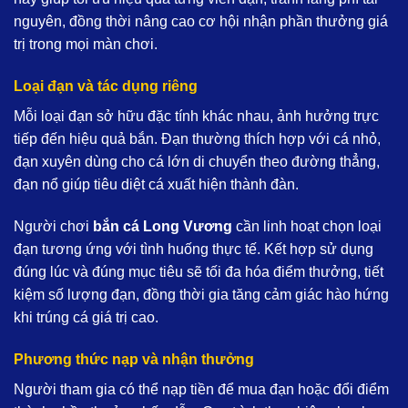
nguyên, đồng thời nâng cao cơ hội nhận phần thưởng giá
trị trong mọi màn chơi.
Loại đạn và tác dụng riêng
Mỗi loại đạn sở hữu đặc tính khác nhau, ảnh hưởng trực
tiếp đến hiệu quả bắn. Đạn thường thích hợp với cá nhỏ,
đạn xuyên dùng cho cá lớn di chuyển theo đường thẳng,
đạn nổ giúp tiêu diệt cá xuất hiện thành đàn.
Người chơi
bắn cá Long Vương
cần linh hoạt chọn loại
đạn tương ứng với tình huống thực tế. Kết hợp sử dụng
đúng lúc và đúng mục tiêu sẽ tối đa hóa điểm thưởng, tiết
kiệm số lượng đạn, đồng thời gia tăng cảm giác hào hứng
khi trúng cá giá trị cao.
Phương thức nạp và nhận thưởng
Người tham gia có thể nạp tiền để mua đạn hoặc đổi điểm