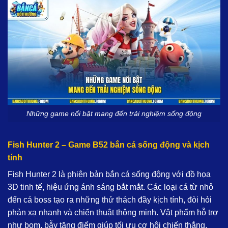
Những game nổi bật mang đến trải nghiệm sống động
Fish Hunter 2 – Game B52 bắn cá sống động và kịch
tính
Fish Hunter 2 là phiên bản bắn cá sống động với đồ họa
3D tinh tế, hiệu ứng ánh sáng bắt mắt. Các loại cá từ nhỏ
đến cá boss tạo ra những thử thách đầy kịch tính, đòi hỏi
phản xạ nhanh và chiến thuật thông minh. Vật phẩm hỗ trợ
như bom, bẫy tăng điểm giúp tối ưu cơ hội chiến thắng.