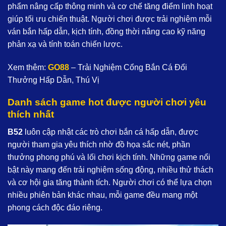
phẩm nâng cấp thông minh và cơ chế tăng điểm linh hoạt
giúp tối ưu chiến thuật. Người chơi được trải nghiệm mỗi
ván bắn hấp dẫn, kịch tính, đồng thời nâng cao kỹ năng
phản xạ và tính toán chiến lược.
Xem thêm:
GO88
– Trải Nghiệm Cổng Bắn Cá Đổi
Thưởng Hấp Dẫn, Thú Vị
Danh sách game hot được người chơi yêu
thích nhất
B52
luôn cập nhật các trò chơi bắn cá hấp dẫn, được
người tham gia yêu thích nhờ đồ họa sắc nét, phần
thưởng phong phú và lối chơi kịch tính. Những game nổi
bật này mang đến trải nghiệm sống động, nhiều thử thách
và cơ hội gia tăng thành tích. Người chơi có thể lựa chọn
nhiều phiên bản khác nhau, mỗi game đều mang một
phong cách độc đáo riêng.