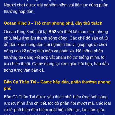
Người chơi được trải nghiệm niềm vui liên tục cùng phần
thưởng hấp dẫn.
Ocean King 3 – Trò chơi phong phú, đầy thử thách
Ocean King 3 nổi bật tại
B52
với thiết kế màn chơi phong
phú, hiệu ứng âm thanh sống động. Các chế độ săn cá từ
dễ đến khó mang đến trải nghiệm thú vị, giúp người chơi
nâng cao kỹ năng tính toán và phản xạ. Hệ thống phần
thưởng đa dạng kết hợp vật phẩm hỗ trợ thông minh, tối
ưu chiến thuật. Game mang lại cảm giác hồi hộp, hấp dẫn
trong từng ván bắn cá.
Bắn Cá Thần Tài – Game hấp dẫn, phần thưởng phong
phú
Bắn Cá Thần Tài được yêu thích nhờ hiệu ứng ánh sáng
rực rỡ, hình ảnh chi tiết, tốc độ phản hồi mượt mà. Các loại
cá từ phổ biến đến hiếm xuất hiện liên tục, tạo cảm giác