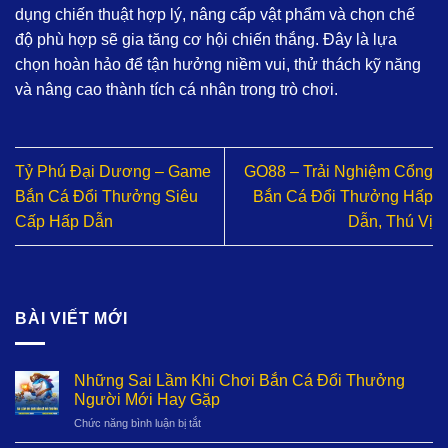
dụng chiến thuật hợp lý, nâng cấp vật phẩm và chọn chế
độ phù hợp sẽ gia tăng cơ hội chiến thắng. Đây là lựa
chọn hoàn hảo để tận hưởng niềm vui, thử thách kỹ năng
và nâng cao thành tích cá nhân trong trò chơi.
Tỷ Phú Đại Dương – Game
GO88 – Trải Nghiệm Cổng
Bắn Cá Đổi Thưởng Siêu
Bắn Cá Đổi Thưởng Hấp
Cấp Hấp Dẫn
Dẫn, Thú Vị
BÀI VIẾT MỚI
Những Sai Lầm Khi Chơi Bắn Cá Đổi Thưởng
Người Mới Hay Gặp
Chức năng bình luận bị tắt
ở
Những