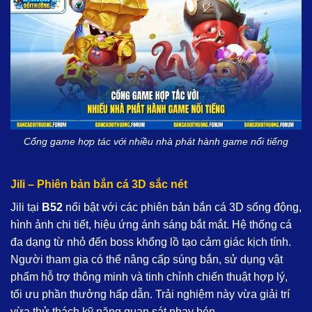
Cổng game hợp tác với nhiều nhà phát hành game nổi tiếng
Jili – Phiên bản bắn cá 3D sắc nét
Jili tại
B52
nổi bật với các phiên bản bắn cá 3D sống động,
hình ảnh chi tiết, hiệu ứng ánh sáng bắt mắt. Hệ thống cá
đa dạng từ nhỏ đến boss khổng lồ tạo cảm giác kịch tính.
Người tham gia có thể nâng cấp súng bắn, sử dụng vật
phẩm hỗ trợ thông minh và tinh chỉnh chiến thuật hợp lý,
tối ưu phần thưởng hấp dẫn. Trải nghiệm này vừa giải trí
vừa thử thách kỹ năng quan sát nhạy bén.