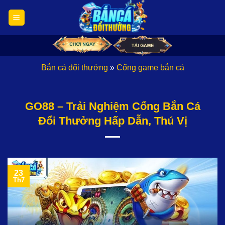
Bỏ
qua
nội
dung
Bắn cá đổi thưởng
»
Cổng game bắn cá
GO88 – Trải Nghiệm Cổng Bắn Cá
Đổi Thưởng Hấp Dẫn, Thú Vị
23
Th7