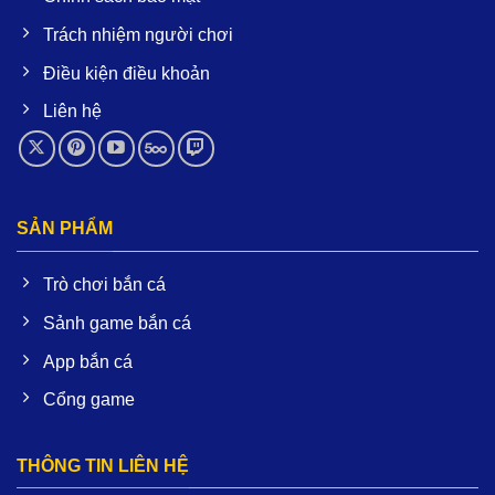
Trách nhiệm người chơi
Điều kiện điều khoản
Liên hệ
SẢN PHẨM
Trò chơi bắn cá
Sảnh game bắn cá
App bắn cá
Cổng game
THÔNG TIN LIÊN HỆ