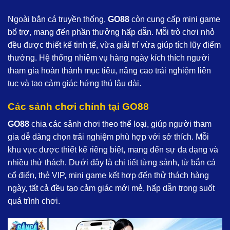
Ngoài bắn cá truyền thống,
GO88
còn cung cấp mini game
bổ trợ, mang đến phần thưởng hấp dẫn. Mỗi trò chơi nhỏ
đều được thiết kế tinh tế, vừa giải trí vừa giúp tích lũy điểm
thưởng. Hệ thống nhiệm vụ hàng ngày kích thích người
tham gia hoàn thành mục tiêu, nâng cao trải nghiệm liên
tục và tạo cảm giác hứng thú lâu dài.
Các sảnh chơi chính tại GO88
GO88
chia các sảnh chơi theo thể loại, giúp người tham
gia dễ dàng chọn trải nghiệm phù hợp với sở thích. Mỗi
khu vực được thiết kế riêng biệt, mang đến sự đa dạng và
nhiều thử thách. Dưới đây là chi tiết từng sảnh, từ bắn cá
cổ điển, thẻ VIP, mini game kết hợp đến thử thách hàng
ngày, tất cả đều tạo cảm giác mới mẻ, hấp dẫn trong suốt
quá trình chơi.